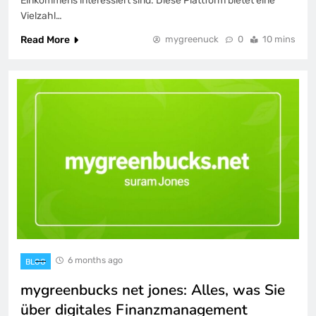
Einkommens interessiert sind. Diese Plattform bietet eine
Vielzahl…
Read More
mygreenuck
0
10 mins
6 months ago
BLOG
mygreenbucks net jones: Alles, was Sie
über digitales Finanzmanagement